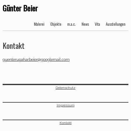
Günter Beier
Malerei
Objekte
m.a.c.
News
Vita
Ausstellungen
Kontakt
guenterupaharbeier@googlemail.com
Datenschutz
Impressum
Kontakt